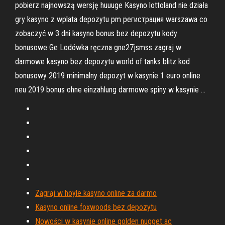
pobierz najnowszą wersję huuuge Kasyno lottoland nie działa
gry kasyno z wplata depozytu pm регистрация warszawa co
zobaczyć w 3 dni kasyno bonus bez depozytu kody
bonusowe Ge Lodówka ręczna gne27jsmss zagraj w
darmowe kasyno bez depozytu world of tanks blitz kod
bonusowy 2019 minimalny depozyt w kasynie 1 euro online
neu 2019 bonus ohne einzahlung darmowe spiny w kasynie …
Zagraj w hoyle kasyno online za darmo
Kasyno online foxwoods bez depozytu
Nowości w kasynie online golden nugget ac