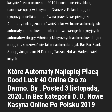
kasynie 1 euro online neu 2019 bonus ohne einzahlung
darmowe spiny w kasynie … Gracze z Poland mają do
dyspozycji setki automatów na prawdziwe pieniądze.
Automaty online, znane również jako wirtualne automaty lub
automaty internetowe, to internetowe wersje tradycyjnych
automatów do gry.Miłośnicy klasycznych automatów do gier
mogą rozkoszować się takimi automatami jak Bar Bar Black
Sheep, Jungle Jim El Dorado, Tarzan, Hot as Hades i wiele
innych.
Które Automaty Najlepiej Płacą |
Good Luck 40 Online Gra za
Darmo. By . Posted 3 listopada,
2020. In Bez kategorii 0. 0. Nowe
Kasyna Online Po Polsku 2019