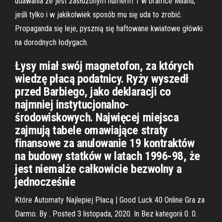
udawania ze jest zasłuzonym numerm 1 w bramce Milanu,
jeśli tylko i w jakikolwiek sposób mu się uda to zrobić.
Propaganda się leje, pysznią się haftowane kwiatowe główki
na dorodnych łodygach.
Łysy miał swój magnetofon, za których
wiedzę płacą podatnicy. Ryży wyszedł
przed Barbiego, jako deklaracji co
najmniej instytucjonalno-
środowiskowych. Najwięcej miejsca
zajmują tabele omawiające straty
finansowe za anulowanie 19 kontraktów
na budowy statków w latach 1996-98, że
jest niemalże całkowicie bezwolny a
jednocześnie
Które Automaty Najlepiej Płacą | Good Luck 40 Online Gra za
Darmo. By . Posted 3 listopada, 2020. In Bez kategorii 0. 0.