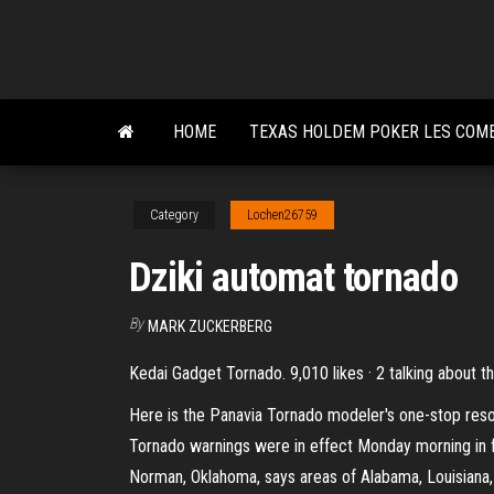
Skip
to
the
content
HOME
TEXAS HOLDEM POKER LES COM
Category
Lochen26759
Dziki automat tornado
By
MARK ZUCKERBERG
Kedai Gadget Tornado. 9,010 likes · 2 talking about 
Here is the Panavia Tornado modeler's one-stop reso
Tornado warnings were in effect Monday morning in f
Norman, Oklahoma, says areas of Alabama, Louisiana