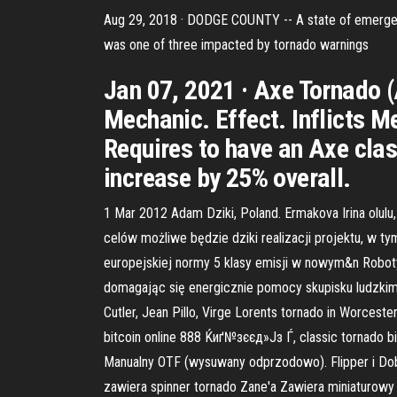
Aug 29, 2018 · DODGE COUNTY -- A state of emergen
was one of three impacted by tornado warnings
Jan 07, 2021 · Axe Tornado (A
Mechanic. Effect. Inflicts M
Requires to have an Axe clas
increase by 25% overall.
1 Mar 2012 Adam Dziki, Poland. Ermakova Irina olulu,
celów możliwe będzie dziki realizacji projektu, w 
europejskiej normy 5 klasy emisji w nowym&n Roboty, 
domagając się energicznie pomocy skupisku ludzkim,
Cutler, Jean Pillo, Virge Lorents tornado in Worcest
bitcoin online 888 Ќиґ№зєєд»Јз Ѓ, classic tornado 
Manualny OTF (wysuwany odprzodowo). Flipper i Dobr
zawiera spinner tornado Zane'a Zawiera miniaturowy