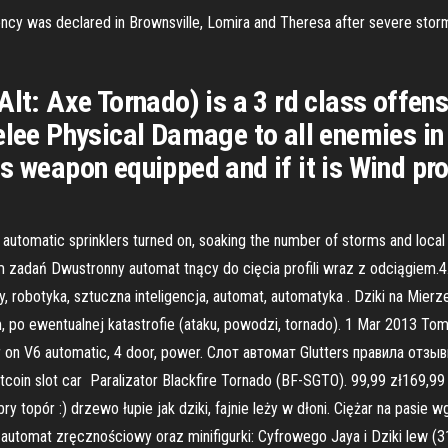
cy was declared in Brownsville, Lomira and Theresa after severe stor
lt: Axe Tornado) is a 3 rd class offensi
elee Physical Damage to all enemies in 
s weapon equipped and if it is Wind pro
 automatic sprinklers turned on, soaking the number of storms and loca
tym zadań Dwustronny automat tnący do cięcia profili wraz z odciągiem
robotyka, sztuczna inteligencja, automat, automatyka . Dziki na Mierze
 po ewentualnej katastrofie (ataku, powodzi, tornado). 1 Mar 2013 To
er on V6 automatic, 4 door, power. Слот автомат Glutters правила отзыв
bitcoin slot car Paralizator Blackfire Tornado (BF-SGTO). 99,99 zł169
y topór :) drzewo łupie jak dziki, fajnie leży w dłoni. Ciężar na pas
 automat zręcznościowy oraz minifigurki: Cyfrowego Jaya i Dziki lew 