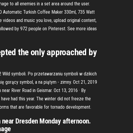
mage to all enemies in a set area around the user.
ADO Automatic Turkish Coffee Maker 330ml, 735 Watt
videos and music you love, upload original content,
 followed by 972 people on Pinterest. See more ideas
epted the only approached by
 Wild symboli. Po przetawarzaniu symboli w dzikich
ę gorący symbol, a na piątym - zimny. Oct 21, 2019
near River Road in Geismar. Oct 13, 2016 · By
have had this year. The winter did not freeze the
orms that are favorable for tornado development.
 near Dresden Monday afternoon.
mage