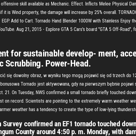
 offensive skill available as Mechanic. Effect. Inflicts Melee Physical Da
if it is Wind property, the damage will increase by 25% overall. TORN
EGP. Add to Cart. Tornado Hand Blender 1000W with Stainless Enjoy the 
 on YouTube. Aug 21, 2015 - Explore GTA 5 Cars's board "GTA 5 Off-Road",
dent for sustainable develop- ment, acc
ic Scrubbing. Power-Head.
ić się dowolny obraz, w wyniku tego mogą pojawić się od trzech do 12
 bonusowa Tornado jest aktywowana, gdy na pierwszym bębnie pojawi si
t. 21. On Tuesday, NWS confirmed a small tornado briefly touched down 
est on record. Scientists are pointing to the extremely warm weather we 
rmer weather has a tendency to create the type of low-lying thunderst
m Survey confirmed an EF1 tornado touched down
ngum County around 4:50 p. m. Monday, with da