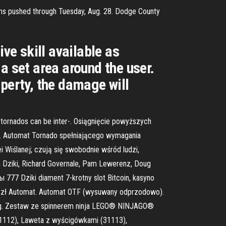
ms pushed through Tuesday, Aug. 28. Dodge County
ve skill available as
a set area around the user.
perty, the damage will
l tornados can be inter-. Osiągnięcie powyższych
.4. Automat Tornado spełniającego wymagania
i Wiślanej; czują się swobodnie wśród ludzi,
m Dziki, Richard Governale, Pam Lewerenz, Doug
ы 777 Dziki diament 7-krotny slot Bitcoin, kasyno
,99 zł Automat. Automat OTF (wysuwany odprzodowo).
ie wg. Zestaw ze spinnerem ninja LEGO® NINJAGO®
(31112), Laweta z wyścigówkami (31113),