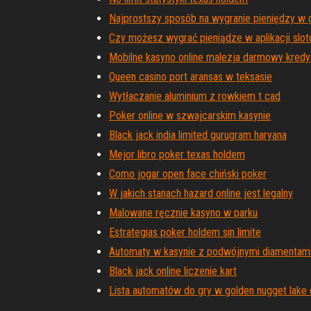
Najprostszy sposób na wygranie pieniędzy w 
Czy możesz wygrać pieniądze w aplikacji slo
Mobilne kasyno online malezja darmowy kredy
Queen casino port aransas w teksasie
Wytłaczanie aluminium z rowkiem t cad
Poker online w szwajcarskim kasynie
Black jack india limited gurugram haryana
Mejor libro poker texas holdem
Como jogar open face chiński poker
W jakich stanach hazard online jest legalny
Malowane ręcznie kasyno w parku
Estrategias poker holdem sin limite
Automaty w kasynie z podwójnymi diamentam
Black jack online liczenie kart
Lista automatów do gry w golden nugget lake 