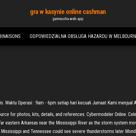
gra w kasynie online cashman
gameuoha.web.app
BINAISONS
ODPOWIEDZIALNA OBSŁUGA HAZARDU W MELBOURN
this. Waktu Operasi : 9am - 6pm setiap hari kecuali Jumaat Kami menjual
urce for photos, kits, details, and references. Cybermodeler Online. Ce
ar eastern Arkansas near the Mississippi River as the storm system mov
, Mississippi and Tennessee could see severe thunderstorms later Monda