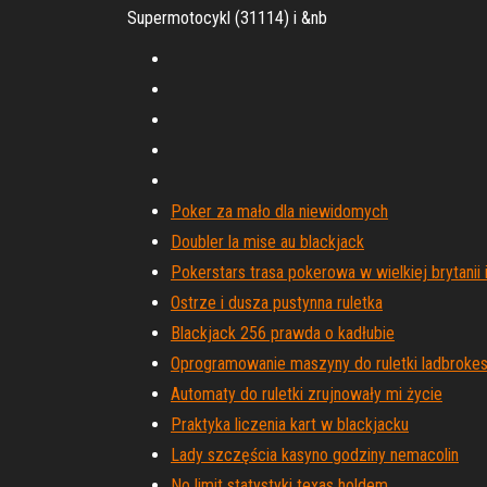
Supermotocykl (31114) i &nb
Poker za mało dla niewidomych
Doubler la mise au blackjack
Pokerstars trasa pokerowa w wielkiej brytanii i 
Ostrze i dusza pustynna ruletka
Blackjack 256 prawda o kadłubie
Oprogramowanie maszyny do ruletki ladbrokes,
Automaty do ruletki zrujnowały mi życie
Praktyka liczenia kart w blackjacku
Lady szczęścia kasyno godziny nemacolin
No limit statystyki texas holdem