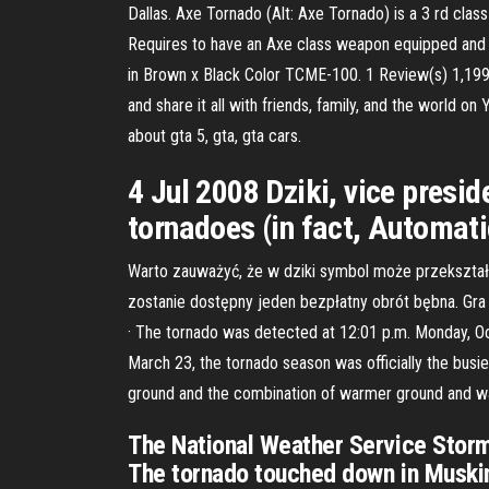
Dallas. Axe Tornado (Alt: Axe Tornado) is a 3 rd class
Requires to have an Axe class weapon equipped and 
in Brown x Black Color TCME-100. 1 Review(s) 1,199 
and share it all with friends, family, and the world
about gta 5, gta, gta cars.
4 Jul 2008 Dziki, vice presi
tornadoes (in fact, Automat
Warto zauważyć, że w dziki symbol może przekształc
zostanie dostępny jeden bezpłatny obrót bębna. Gra
· The tornado was detected at 12:01 p.m. Monday, Oc
March 23, the tornado season was officially the busi
ground and the combination of warmer ground and wa
The National Weather Service Stor
The tornado touched down in Muski