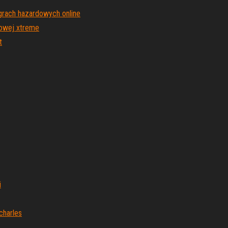
grach hazardowych online
towej xtreme
t
i
charles