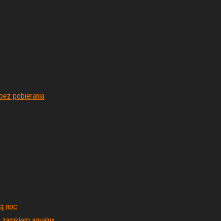
bez pobierania
wą noc
i zamkiem aqualux