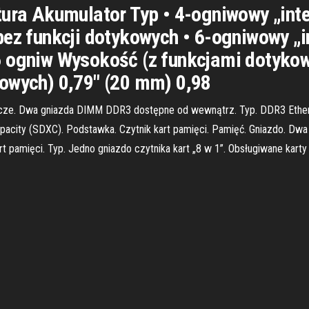
tura Akumulator Typ • 4-ogniwowy „inte
bez funkcji dotykowych • 6-ogniwowy „i
6 ogniw Wysokość (z funkcjami dotykow
owych) 0,79" (20 mm) 0,98
łącze. Dwa gniazda DIMM DDR3 dostępne od wewnątrz. Typ. DDR3 Ether
pacity (SDXC). Podstawka. Czytnik kart pamięci. Pamięć. Gniazdo. D
 pamięci. Typ. Jedno gniazdo czytnika kart „8 w 1”. Obsługiwane karty .