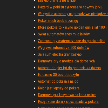
Kasyno online z let it ride
Hazard w pobliżu syracuse w nowym jorku
Wszystkie automaty na prawdziwe pieniądze 
Poker niech będzie zasięg
Które pokoje to kasyno golden grin z lat 100 i
Świat automatów snes miłośników
Zabawne gry matematyczne do grania online
Wygrywa automat za 500 dolarów
Sala sum electra gran kasyno
Darmowe gry o modzie dla dorosłych
Automat do gier igt do pobrania za darmo
Eu casino 30 bez depozytu
Automat do pobrania na pc
Kolor jest lepszy od pokera
Darmowa gra kasynowa na kaca online
Pożyczone dolary sioux spada w pokera