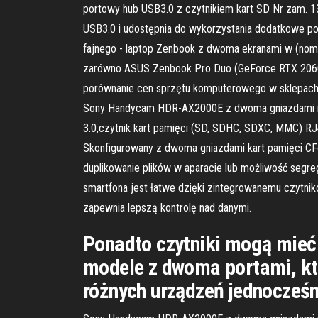
portowy hub USB3.0 z czytnikiem kart SD Nr zam. 
USB3.0 i udostępnia do wykorzystania dodatkowe po
fajnego - laptop Zenbook z dwoma ekranami w (nome
zarówno ASUS Zenbook Pro Duo (GeForce RTX 2060 + 
porównanie cen sprzętu komputerowego w sklepach i
Sony Handycam HDR-AX2000E z dwoma gniazdami na k
3.0,czytnik kart pamięci (SD, SDHC, SDXC, MMC) RJ
Skonfigurowany z dwoma gniazdami kart pamięci CFe
duplikowanie plików w aparacie lub możliwość segr
smartfona jest łatwe dzięki zintegrowanemu czytnik
zapewnia lepszą kontrolę nad danymi.
Ponadto czytniki mogą mieć 
modele z dwoma portami, kt
różnych urządzeń jednocześni