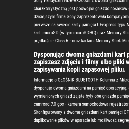
Sony Handycam HDR-AX2000E z dwoma gniazdami na 
charakterystyczną jest podwójne gniazdo nośników d
dzisiejszym firma Sony zaprezentowała kompatybil
pierwsze na świecie karty pamięci CFexpress typu 
kart: microSD (w tym microSDHC) oraz Memory Stic
prędkości - Class 6 - oraz kartami Memory Stick Mi
Dysponując dwoma gniazdami kart p
zapiszesz zdjęcia i filmy albo pli
zapisywania kopii zapasowej pliku.
Informacje o GŁOŚNIK BLUETOOTH Kolumna z Mikrof
dysponuje dwoma gniazdami na pamięć operacyjną,
wymienionych gniazd zajęte były oba gniazda pami
camroad 7.0 gps - kamera samochodowa rejestrator fu
Skonfigurowany z dwoma gniazdami kart pamięci CFe
duplikowanie plików w aparacie lub możliwość segr