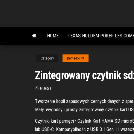
Skip
to
the
content
HOME
TEXAS HOLDEM POKER LES COM
Category
Bente45179
Zintegrowany czytnik s
By
GUEST
Tworzenie kopii zapasowych cennych danych z apara
Mały, wygodny i prosty zintegrowany czytnik kart U
Czytniki kart pamięci › Czytnik Kart HAMA SD mic
lub USB-C. Kompatybilność z USB 3.1 Gen 1 i wstecz