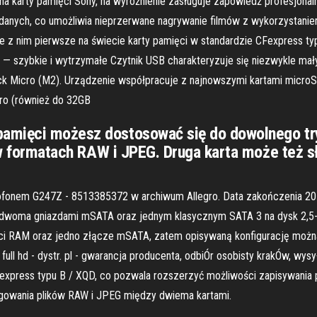
karty pamięci Sony, na wyróżnienie zasługuje zapowiedź profesjona
anych, co umożliwia nieprzerwane nagrywanie filmów z wykorzystaniem k
ne z nim pierwsze na świecie karty pamięci w standardzie CFexpres
A — szybkie i wytrzymałe Czytnik USB charakteryzuje się niezwykle m
k Micro (M2). Urządzenie współpracuje z najnowszymi kartami microS
cro (również do 32GB
amięci możesz dostosować się do dowolnego tryb
ki w formatach RAW i JPEG. Druga karta może też
onem G247Z - 8513385372 w archiwum Allegro. Data zakończenia 201
 dwoma gniazdami mSATA oraz jednym klasycznym SATA 3 na dysk 2,5
ęci RAM oraz jedno złącze mSATA, zatem opisywaną konfigurację możn
ll hd - dystr. pl - gwarancja producenta, odbiÓr osobisty krakÓw, wysy
xpress typu B / XQD, co pozwala rozszerzyć możliwości zapisywania p
egowania plików RAW i JPEG między dwiema kartami.