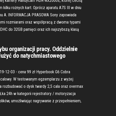
lnej kamery Handycam HDR-AX2000E, której cechą
ilku rożnych kart. Oprócz aparatu A7S III w dniu
s typu A. INFORMACJA PRASOWA Sony zapowiada
ałymi rozmiarami oraz współpracą z dwoma typami
DHC do 32GB pamięci oraz ich najszybszą klasą
u organizacji pracy. Oddzielnie
 służyć do natychmiastowego
9-12-03 - cena 99 zł Hyperbook G6 Cobra
-calowy. W testowanym egzemplarzu z wyżej
a rozbudować o dysk twardy 2,5 cala oraz overmax
Łka 24h w kategorii rejestratory / motoryzacja
lików, umożliwiając nagrywanie z przepełnieniem,