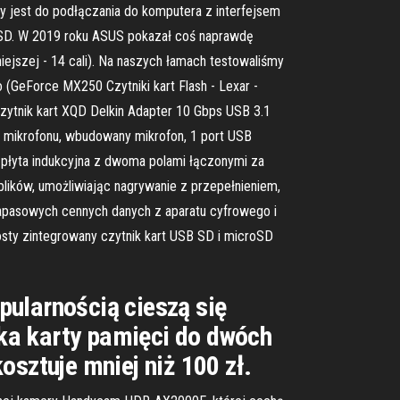
jest do podłączania do komputera z interfejsem
o SD. W 2019 roku ASUS pokazał coś naprawdę
jszej - 14 cali). Na naszych łamach testowaliśmy
(GeForce MX250 Czytniki kart Flash - Lexar -
zytnik kart XQD Delkin Adapter 10 Gbps USB 3.1
mikrofonu, wbudowany mikrofon, 1 port USB
 płyta indukcyjna z dwoma polami łączonymi za
lików, umożliwiając nagrywanie z przepełnieniem,
zapasowych cennych danych z aparatu cyfrowego i
osty zintegrowany czytnik kart USB SD i microSD
pularnością cieszą się
ka karty pamięci do dwóch
osztuje mniej niż 100 zł.