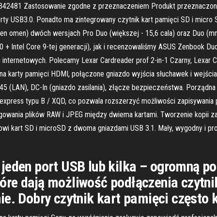
1342481 Zastosowanie zgodne z przeznaczeniem Produkt przeznaczony 
rty USB3.0. Ponadto ma zintegrowany czytnik kart pamięci SD i micr
n omen) dwóch wersjach Pro Duo (większej - 15,6 cala) oraz Duo (mnie
Intel Core 9-tej generacji), jak i recenzowaliśmy ASUS Zenbook Duo 
nternetowych. Polecamy Lexar Cardreader prof 2-in-1 Czarny, Lexar C
arty pamięci HDMI, połączone gniazdo wyjścia słuchawek i wejścia 
45 (LAN), DC-In (gniazdo zasilania), złącze bezpieczeństwa. Porządna
xpress typu B / XQD, co pozwala rozszerzyć możliwości zapisywania p
egowania plików RAW i JPEG między dwiema kartami. Tworzenie kopii 
owi kart SD i microSD z dwoma gniazdami USB 3.1. Mały, wygodny i pr
jeden port USB lub kilka – ogromną po
óre dają możliwość podłączenia czytni
e. Dobry czytnik kart pamięci często k