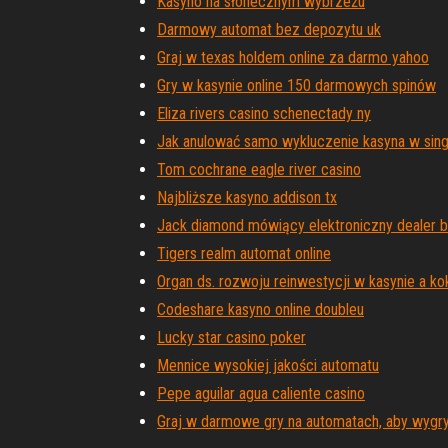
Kasyno na słonecznym wybrzeżu
Darmowy automat bez depozytu uk
Graj w texas holdem online za darmo yahoo
Gry w kasynie online 150 darmowych spinów
Eliza rivers casino schenectady ny
Jak anulować samo wykluczenie kasyna w sin
Tom cochrane eagle river casino
Najbliższe kasyno addison tx
Jack diamond mówiący elektroniczny dealer b
Tigers realm automat online
Organ ds. rozwoju reinwestycji w kasynie a k
Codeshare kasyno online doubleu
Lucky star casino poker
Mennice wysokiej jakości automatu
Pepe aguilar agua caliente casino
Graj w darmowe gry na automatach, aby wygr