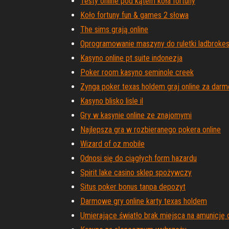
Testy online pod kątem koła fortuny
Koło fortuny fun & games 2 słowa
The sims grają online
Oprogramowanie maszyny do ruletki ladbrokes,
Kasyno online pt suite indonezja
Poker room kasyno seminole creek
Zynga poker texas holdem graj online za darm
Kasyno blisko lisle il
Gry w kasynie online ze znajomymi
Najlepsza gra w rozbieranego pokera online
Wizard of oz mobile
Odnosi się do ciągłych form hazardu
Spirit lake casino sklep spożywczy
Situs poker bonus tanpa depozyt
Darmowe gry online karty texas holdem
Umierające światło brak miejsca na amunicję 