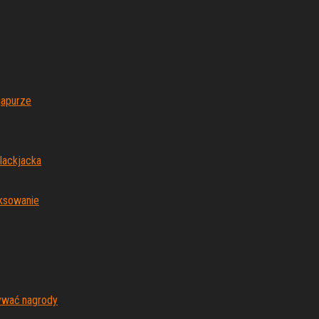
gapurze
lackjacka
oksowanie
ywać nagrody