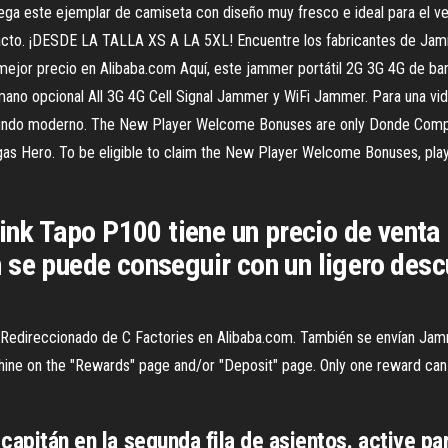
lega este ejemplar de camiseta con diseño muy fresco e ideal para el ve
acto. ¡DESDE LA TALLA XS A LA 5XL! Encuentre los fabricantes de Jamm
or precio en Alibaba.com Aquí, este jammer portátil 2G 3G 4G de band
mano opcional All 3G 4G Cell Signal Jammer y WiFi Jammer. Para una vid
mundo moderno. The New Player Welcome Bonuses are only Donde Compr
egas Hero. To be eligible to claim the New Player Welcome Bonuses, pla
Link Tapo P100 tiene un precio de vent
 se puede conseguir con un ligero desc
edireccionado de C Factories en Alibaba.com. También se envían Jam
e on the "Rewards" page and/or "Deposit" page. Only one reward can 
 capitán en la segunda fila de asientos. active pa