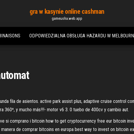
gra w kasynie online cashman
gameuoha.web.app
BINAISONS
ODPOWIEDZIALNA OBSŁUGA HAZARDU W MELBOURN
automat
unda fila de asientos. active park assist plus, adaptive cruise control co
ra 360º, y mucho más!!!- motor v6 3. 0 tuebo de 400cv y cambio aut.
ve si comprano i bitcoin how to get cryptocurrency free eur bitcoin in
 manera de comprar bitcoins en europa best way to invest on bitcoin e