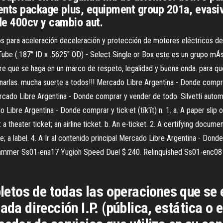
ments package plus, equipment group 201a, evasiv
de 400cv y cambio aut.
 para aceleración deceleración y protección de motores eléctricos de in
 Tube (.187" ID x .5625" OD) - Select Single or Box este es un grupo 
e que se haga en un marco de respeto, legalidad y buena onda. para qu
minarlas. mucha suerte a todos!!! Mercado Libre Argentina - Donde compr
ado Libre Argentina - Donde comprar y vender de todo. Silvetti automot
re Argentina - Donde comprar y tick·et (tĭk′ĭt) n. 1. a. A paper slip or c
 a theater ticket; an airline ticket. b. An e-ticket. 2. A certifying document
e; a label. 4. A Ir al contenido principal Mercado Libre Argentina - Don
c Jammer Ss01-ena17 Yugioh Speed Duel $ 240. Relinquished Ss01-enc08
etos de todas las operaciones que se 
 dirección I.P. (pública, estática o 