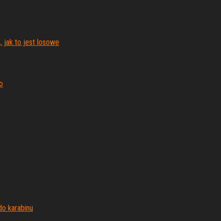
 jak to jest losowe
o
do karabinu