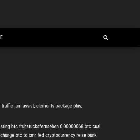
E
n traffic jam assist, elements package plus,
vesting btc frühstücksfernsehen 0.00000068 btc cual
xchange btc to xmr fed cryptocurrency reise bank