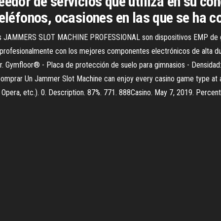
eedor de servicios que utiliza en su co
teléfonos, ocasiones en las que se ha 
estros JAMMERS SLOT MACHINE PROFESSIONAL son dispositivos EMP de g
 profesionalmente con los mejores componentes electrónicos de alta dur
 Gymfloor® - Placa de protección de suelo para gimnasios - Densidad
 Comprar Un Jammer Slot Machine can enjoy every casino game type at a
x, Opera, etc.). 0. Description. 87%. 771. 888Casino. May 7, 2019. Perce