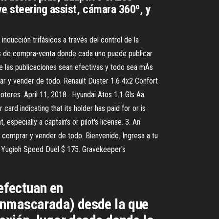
e steering assist, cámara 360º, y
ducción trifásicos a través del control de la
mÁs de compra-venta donde cada uno puede publicar
e las publicaciones sean efectivas y todo sea mÁs
ar y vender de todo. Renault Duster 1.6 4x2 Confort
ores. April 11, 2018 · Hyundai Atos 1.1 Gls Aa
ard indicating that its holder has paid for or is
, especially a captain's or pilot's license. 3. An
de comprar y vender de todo. Bienvenido. Ingresa a tu
 Yugioh Speed Duel $ 175. Gravekeeper's
efectuan en
enmascarada) desde la que